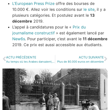
L’European Press Prize
offre des bourses de
10.000 €. Allez voir les conditions sur
le site
, il y a
plusieurs catégories. Et postulez avant le
13
décembre
2019.
L’appel à candidatures pour le «
Prix du
journalisme constructif
» est également lancé par
New6s
. Pour participer, c’est avant le
11 décembre
2019. Ce prix est aussi accessible aux étudiants.
ACTU PRÉCÉDENTE
ACTU SUIVANTE
Au temps où les Arabes dansaient, sur Arte
Plus de 80.000 euros en décembre