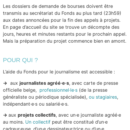
Les dossiers de demande de bourses doivent être
transmis au secrétariat du Fonds au plus tard (23h59)
aux dates annoncées pour la fin des appels à projets.
En page d’accueil du site se trouve un décompte des
jours, heures et minutes restants pour le prochain appel.
Mais la préparation du projet commence bien en amont.
POUR QUI ?
L’aide du Fonds pour le journalisme est accessible :
→
aux
journalistes agréé·e·s
, avec carte de presse
officielle belge,
professionnel·le·s
(de la presse
généraliste ou périodique spécialisée),
ou stagiaires
,
indépendant·e·s ou salarié·e·s.
→
aux
projets collectifs
, avec un·e journaliste agréé·e
au moins.
Un collectif
peut être constitué d’un·e
cadreur·euse, d’un·e dessinateur·trice ou d’un·e