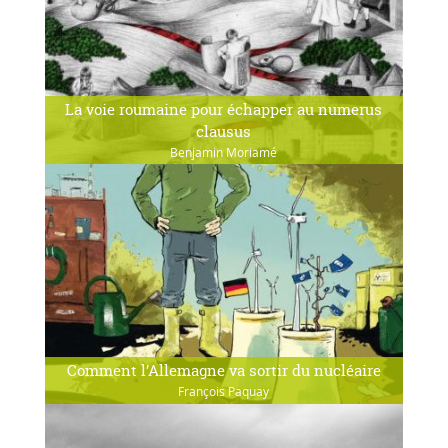
La voie roumaine pour échapper au numerus
clausus
Benjamin Moriamé
Comment l’Allemagne va sortir du nucléaire
François Paquay