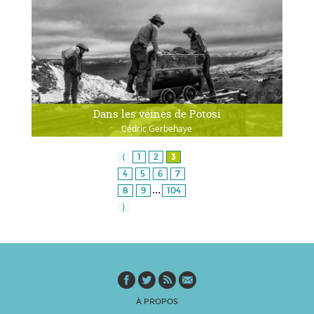
Dans les veines de Potosi
Cédric Gerbehaye
⟨
1
2
3
4
5
6
7
...
8
9
104
⟩
À PROPOS