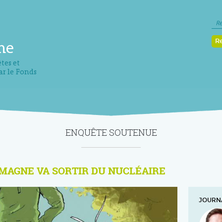
R
me
tes et
ar le Fonds
ENQUÊTE SOUTENUE
MAGNE VA SORTIR DU NUCLÉAIRE
JOURNA