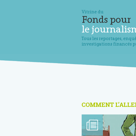
Vitrine du
Fonds pour
le journalis
Tous les reportages, enquê
investigations financés p
COMMENT L’ALLE