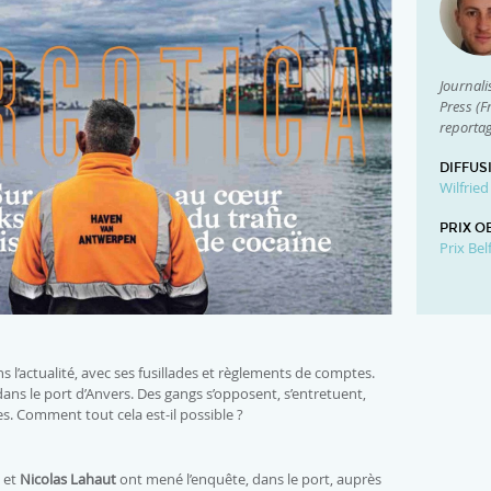
Journali
Press (F
reportag
DIFFUS
Wilfrie
PRIX O
Prix Bel
s l’actualité, avec ses fusillades et règlements de comptes.
 dans le port d’Anvers. Des gangs s’opposent, s’entretuent,
es. Comment tout cela est-il possible ?
et
Nicolas Lahaut
ont mené l’enquête, dans le port, auprès