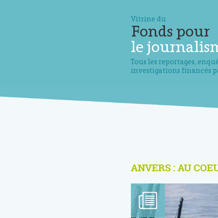
Vitrine du
Fonds pour
le journalis
Tous les reportages, enquê
investigations financés p
ANVERS : AU COE