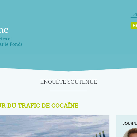
R
me
tes et
ar le Fonds
ENQUÊTE SOUTENUE
UR DU TRAFIC DE COCAÏNE
JOURNA