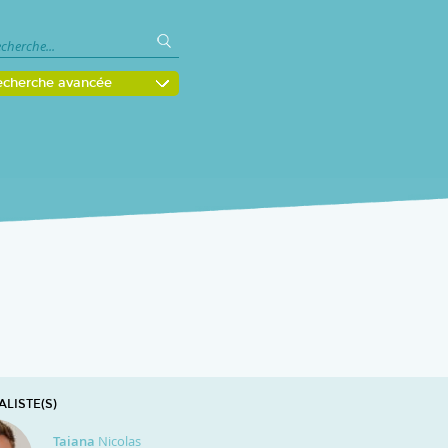
echerche avancée
LISTE(S)
Taiana
Nicolas