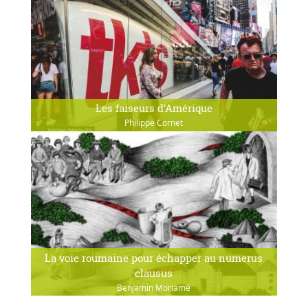
Les faiseurs d’Amérique
Philippe Cornet
La voie roumaine pour échapper au numerus
clausus
Benjamin Moriamé